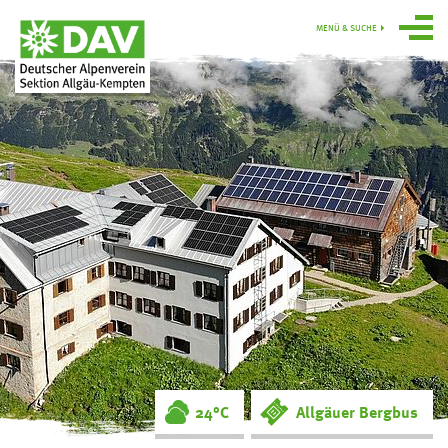
MENÜ & SUCHE
Über uns
Programm
Gruppen
Hütten
swoboda alpin
Service
Ortsgruppe
Obergünzburg
24°C
Allgäuer Bergbus